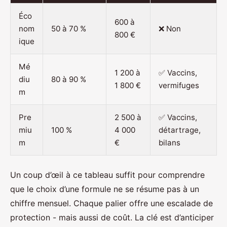
Éco
600 à
nom
50 à 70 %
❌ Non
800 €
ique
Mé
1 200 à
✅ Vaccins,
diu
80 à 90 %
1 800 €
vermifuges
m
Pre
2 500 à
✅ Vaccins,
miu
100 %
4 000
détartrage,
m
€
bilans
Un coup d’œil à ce tableau suffit pour comprendre
que le choix d’une formule ne se résume pas à un
chiffre mensuel. Chaque palier offre une escalade de
protection - mais aussi de coût. La clé est d’anticiper