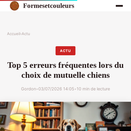
Formesetcouleurs
Accueil
›
Actu
ACTU
Top 5 erreurs fréquentes lors du
choix de mutuelle chiens
Gordon
•
03/07/2026 14:05
•
10 min de lecture