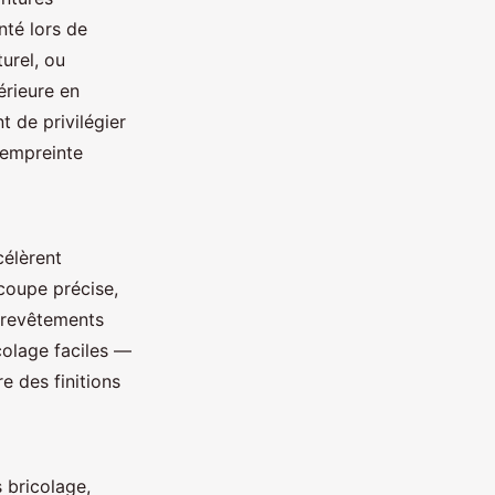
nté lors de
urel, ou
érieure en
 de privilégier
’empreinte
célèrent
coupe précise,
e revêtements
colage faciles —
e des finitions
 bricolage,