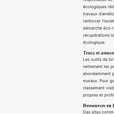
écologiques rédu
travaux d’amélio
renforcer l’isol
démarche éco-re
récupérations lo
écologique.
Trucs et astuce
Les outils de br
nettement les p
abondamment pré
muraux. Pour ga
classement visib
propres et prof
Ressources en 
Des sites comme