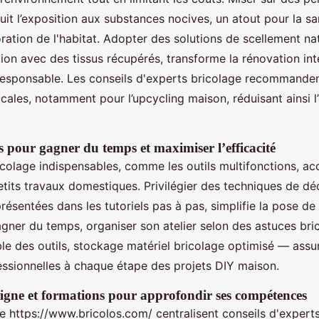
it l’exposition aux substances nocives, un atout pour la sa
ration de l'habitat. Adopter des solutions de scellement nat
ation avec des tissus récupérés, transforme la rénovation int
sponsable. Les conseils d'experts bricolage recommandent
cales, notamment pour l’upcycling maison, réduisant ainsi l
s pour gagner du temps et maximiser l’efficacité
icolage indispensables, comme les outils multifonctions, ac
etits travaux domestiques. Privilégier des techniques de dé
sentées dans les tutoriels pas à pas, simplifie la pose d
gner du temps, organiser son atelier selon des astuces bri
le des outils, stockage matériel bricolage optimisé — assur
essionnelles à chaque étape des projets DIY maison.
ligne et formations pour approfondir ses compétences
 https://www.bricolos.com/ centralisent conseils d'experts