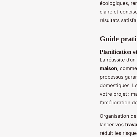
écologiques, ren
claire et concis
résultats satisfa
Guide prati
Planification 
La réussite d’un
maison
, commen
processus garant
domestiques. L
votre projet : m
l’amélioration de
Organisation de 
lancer vos
trav
réduit les risque