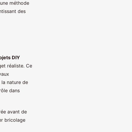
nt une méthode
ntissant des
ojets DIY
et réaliste. Ce
avaux
 la nature de
rôle dans
rée avant de
er bricolage