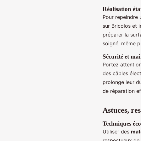
Réalisation ét
Pour repeindre 
sur Bricolos et
préparer la surf
soigné, même po
Sécurité et ma
Portez attention
des câbles élect
prolonge leur d
de réparation ef
Astuces, re
Techniques éco
Utiliser des
mat
respectueux de l