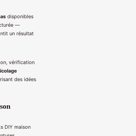
pas
disponibles
ucturée —
tit un résultat
on, vérification
ricolage
risant des idées
ison
ts DIY maison
intures