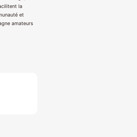
ilitent la
mmunauté et
pagne amateurs