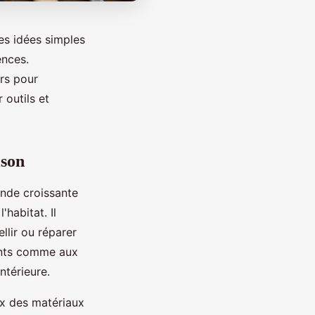
es idées simples
ences.
irs pour
 outils et
ison
mande croissante
'habitat. Il
llir ou réparer
ants comme aux
ntérieure.
oix des matériaux