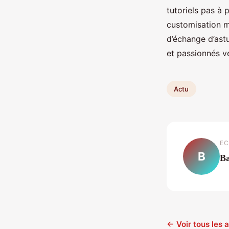
tutoriels pas à 
customisation m
d’échange d’ast
et passionnés ve
Actu
EC
B
Ba
← Voir tous les a