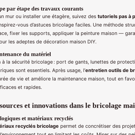
ape par étape des travaux courants
un mur ou installer une étagère, suivez des
tutoriels pas à 
 inspirez-vous d’astuces bricolage faciles. Une méthode str
ace, fixer les supports, appliquer la peinture maison — garan
ur les adeptes de décoration maison DIY.
intenance du matériel
 à la sécurité bricolage : port de gants, lunettes de protecti
riques sont essentiels. Après usage, l’
entretien outils de b
urée de vie et améliore la maintenance maison, tout en favo
ficaces et rapides.
ssources et innovations dans le bricolage ma
logiques et matériaux recyclés
ériaux recyclés bricolage
permet de concrétiser des proje
’environnement tout en limitant les coûts. Miser sur des pe