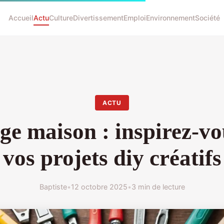
Accueil
Actu
Culture
Divertissement
Emploi
Environnement
Société
ACTU
ge maison : inspirez-v
vos projets diy créatifs
Baptiste
•
12 octobre 2025
•
3 min de lecture