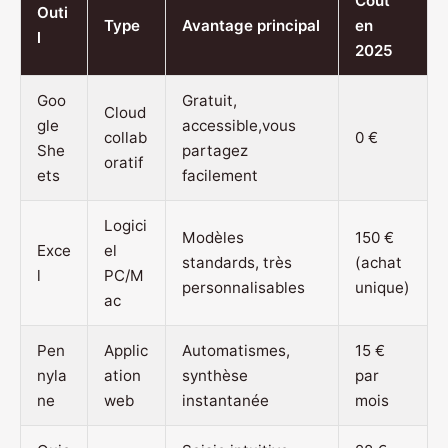
Coût
Outi
Type
Avantage principal
en
l
2025
Goo
Gratuit,
Cloud
gle
accessible,vous
collab
0 €
She
partagez
oratif
ets
facilement
Logici
Modèles
150 €
Exce
el
standards, très
(achat
l
PC/M
personnalisables
unique)
ac
Pen
Applic
Automatismes,
15 €
nyla
ation
synthèse
par
ne
web
instantanée
mois