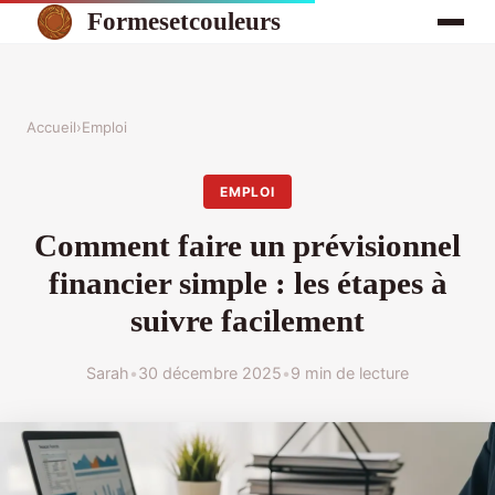
Formesetcouleurs
Accueil
›
Emploi
EMPLOI
Comment faire un prévisionnel
financier simple : les étapes à
suivre facilement
Sarah
•
30 décembre 2025
•
9 min de lecture