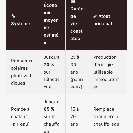
📅
Écono
Durée
mie
🔧
de
✅ Atout
moyen
Système
vie
principal
ne
const
estimé
atée
e
Jusqu’à
25 à
Production
Panneaux
70 %
30
d’énergie
solaires
sur
ans
utilisable
photovolt
l’électri
(pann
immédiatem
aïques
cité
eaux)
ent
Jusqu’à
Pompe à
65 %
15 à
Remplace
chaleur
sur le
20
chaudière +
(air-eau)
chauffa
ans
chauffe-eau
ge