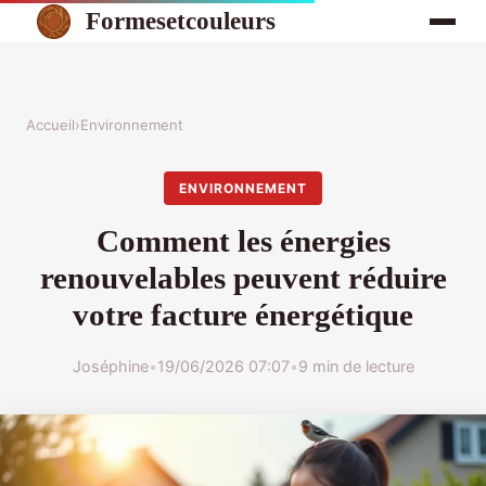
Formesetcouleurs
Accueil
›
Environnement
ENVIRONNEMENT
Comment les énergies
renouvelables peuvent réduire
votre facture énergétique
Joséphine
•
19/06/2026 07:07
•
9 min de lecture