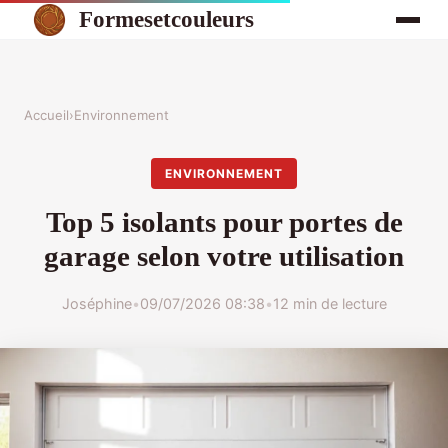
Formesetcouleurs
Accueil
›
Environnement
ENVIRONNEMENT
Top 5 isolants pour portes de
garage selon votre utilisation
Joséphine
•
09/07/2026 08:38
•
12 min de lecture