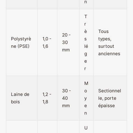
n
T
r
è
Tous
20 -
Polystyrè
1,0 -
s
types,
30
ne (PSE)
1,6
lé
surtout
mm
g
anciennes
e
r
M
30 -
o
Sectionnel
Laine de
1,2 -
40
y
le, porte
bois
1,8
mm
e
épaisse
n
U