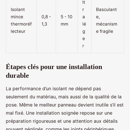
lt
Isolant
r
Basculant
mince
0,8 -
5 - 10
a
e,
thermoréf
1,3
mm
lé
mécanism
lecteur
g
e fragile
e
r
Étapes clés pour une installation
durable
La performance d’un isolant ne dépend pas
seulement du matériau, mais aussi de la qualité de la
pose. Même le meilleur panneau devient inutile s’il est
mal fixé. Une installation soignée repose sur une
préparation rigoureuse et une attention aux détails
souvent négligés, comme les joints périphériques.