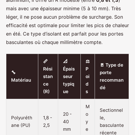
mais avec une épaisseur minime (5 à 10 mm). Très
léger, il ne pose aucun problème de surcharge. Son
efficacité est optimale pour limiter les pics de chaleur
en été. Ce type d’isolant est parfait pour les portes
basculantes où chaque millimètre compte.
📏
📐
⚖️
🚪 Type de
Rési
Épais
P
🔧
porte
stan
seur
oi
Matériau
recomman
ce
typiq
d
dé
(R)
ue
s
M
Sectionnel
20 -
o
Polyuréth
1,8 -
le,
40
y
ane (PU)
2,5
basculante
mm
e
récente