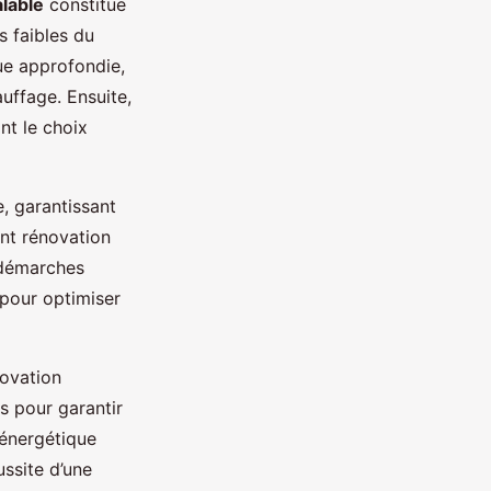
lable
constitue
s faibles du
ue approfondie,
uffage. Ensuite,
ant le choix
e, garantissant
nt rénovation
 démarches
 pour optimiser
novation
s pour garantir
 énergétique
ssite d’une