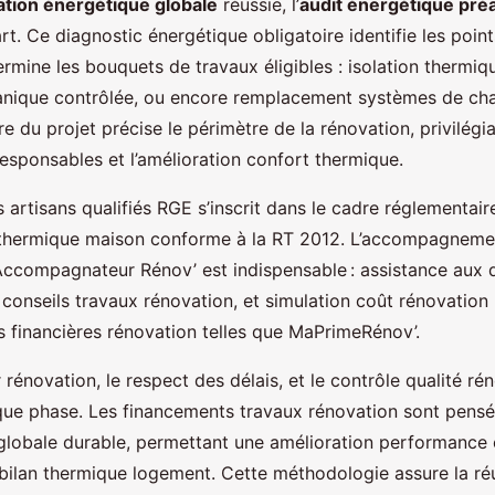
tion énergétique globale
réussie, l’
audit énergétique préa
rt. Ce diagnostic énergétique obligatoire identifie les point
rmine les bouquets de travaux éligibles : isolation thermiq
anique contrôlée, ou encore remplacement systèmes de cha
ire du projet précise le périmètre de la rénovation, privilégi
esponsables et l’amélioration confort thermique.
 artisans qualifiés RGE s’inscrit dans le cadre réglementair
 thermique maison conforme à la RT 2012. L’accompagneme
Accompagnateur Rénov’ est indispensable : assistance aux
 conseils travaux rénovation, et simulation coût rénovation
s financières rénovation telles que MaPrimeRénov’.
r rénovation, le respect des délais, et le contrôle qualité ré
que phase. Les financements travaux rénovation sont pensé
globale durable, permettant une amélioration performance
 bilan thermique logement. Cette méthodologie assure la réu