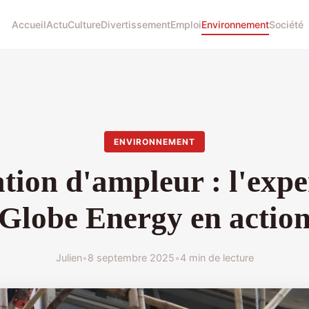
Accueil
Actu
Culture
Divertissement
Emploi
Environnement
Société
ENVIRONNEMENT
ion d'ampleur : l'expe
Globe Energy en actio
Julien
•
8 septembre 2025
•
4 min de lecture