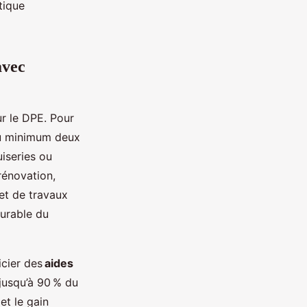
tique
avec
r le DPE. Pour
 au minimum deux
iseries ou
rénovation,
uet de travaux
durable du
icier des
aides
 jusqu’à 90 % du
et le gain