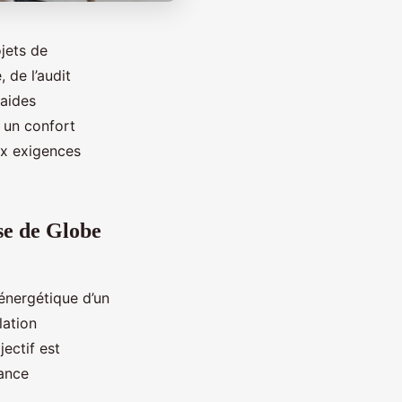
jets de
 de l’audit
 aides
 un confort
ux exigences
se de Globe
énergétique d’un
lation
ectif est
mance