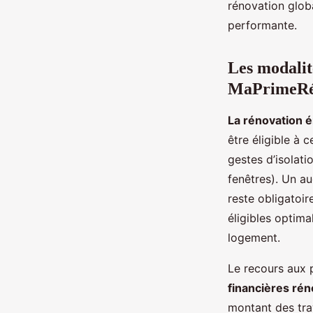
rénovation globa
performante.
Les modalit
MaPrimeRé
La rénovation 
être éligible à
gestes d’isolati
fenêtres). Un au
reste obligatoir
éligibles optim
logement.
Le recours aux 
financières rén
montant des tra