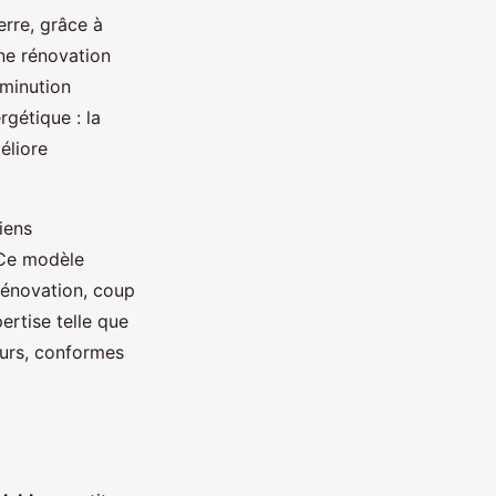
erre, grâce à
ne rénovation
iminution
rgétique : la
éliore
iens
 Ce modèle
 rénovation, coup
ertise telle que
eurs, conformes