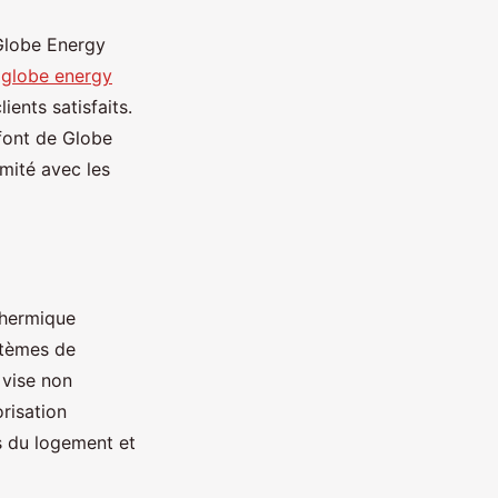
 Globe Energy
u
globe energy
ents satisfaits.
 font de Globe
mité avec les
thermique
stèmes de
 vise non
orisation
es du logement et